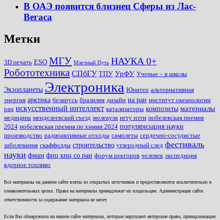
В ОАЭ появится близнец Сферы из Лас-
Вегаса
Метки
МГУ
НАУКА 0+
ESO
3D печать
Млечный Путь
Робототехника
СПбГУ
УрФУ
ТПУ
Ученые – в школы
Электроника
Экзопланеты
Юпитер
альтернативная
арктика
иа ран
энергия
беларусь
бразилия
дизайн
институт океанологии
искусственный интеллект
материалы
композиты
ран
катализаторы
медицина
менделеевский съезд
молекула
нгту нэти
нобелевская премия
популяризация науки
2024
нобелевская премия по химии 2024
производство
радиоактивные отходы
самолеты
сердечно-сосудистые
фестиваль
строительство
заболевания
скаффолды
углеродный след
науки
фиан
фиц кнц со ран
форум ректоров
человек
экспедиция
ядерное топливо
Все материалы на данном сайте взяты из открытых источников и предоставляются исключительно в
ознакомительных целях. Права на материалы принадлежат их владельцам. Администрация сайта
ответственности за содержание материала не несет.
Если Вы обнаружили на нашем сайте материалы, которые нарушают авторские права, принадлежащие