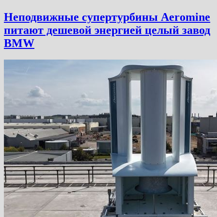
Неподвижные супертурбины Aeromine
питают дешевой энергией целый завод
BMW