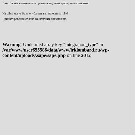
Вам, Вашей компании или организации, пожалуйста, сообщите нам.
На сайте могут быть опубликованы материалы 18+!
При цитировании ссылка на источник обязательна.
Warning
: Undefined array key "integration_type" in
/var/www/user655586/data/www/irklombard.ru/wp-
content/uploads/.sape/sape.php
on line
2012