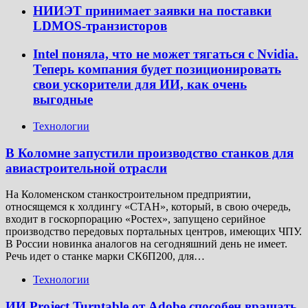
НИИЭТ принимает заявки на поставки
LDMOS-транзисторов
Intel поняла, что не может тягаться с Nvidia.
Теперь компания будет позиционировать
свои ускорители для ИИ, как очень
выгодные
Технологии
В Коломне запустили производство станков для
авиастроительной отрасли
На Коломенском станкостроительном предприятии,
относящемся к холдингу «СТАН», который, в свою очередь,
входит в госкорпорацию «Ростех», запущено серийное
производство передовых портальных центров, имеющих ЧПУ.
В России новинка аналогов на сегодняшний день не имеет.
Речь идет о станке марки СК6П200, для…
Технологии
ИИ Project Turntable от Adobe способен вращать