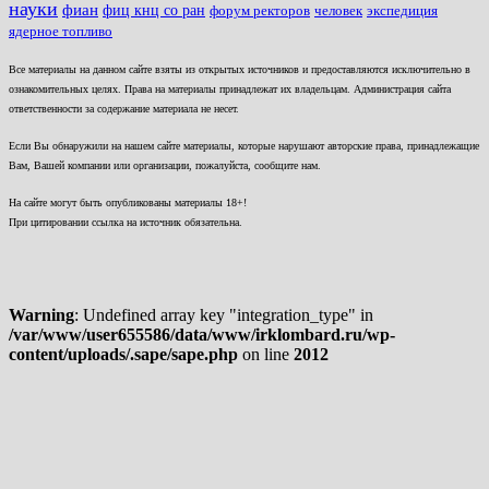
науки
фиан
фиц кнц со ран
форум ректоров
человек
экспедиция
ядерное топливо
Все материалы на данном сайте взяты из открытых источников и предоставляются исключительно в
ознакомительных целях. Права на материалы принадлежат их владельцам. Администрация сайта
ответственности за содержание материала не несет.
Если Вы обнаружили на нашем сайте материалы, которые нарушают авторские права, принадлежащие
Вам, Вашей компании или организации, пожалуйста, сообщите нам.
На сайте могут быть опубликованы материалы 18+!
При цитировании ссылка на источник обязательна.
Warning
: Undefined array key "integration_type" in
/var/www/user655586/data/www/irklombard.ru/wp-
content/uploads/.sape/sape.php
on line
2012