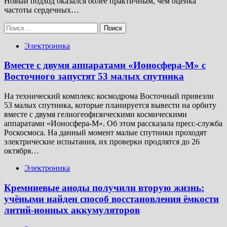
Новый подход оказался более практичным, чем оценка
частоты сердечных…
Найти:
Электроника
Вместе с двумя аппаратами «Ионосфера-М» с
Восточного запустят 53 малых спутника
На технический комплекс космодрома Восточный привезли
53 малых спутника, которые планируется вывести на орбиту
вместе с двумя гелиогеофизическими космическими
аппаратами «Ионосфера-М». Об этом рассказала пресс-служба
Роскосмоса. На данный момент малые спутники проходят
электрические испытания, их проверки продлятся до 26
октября…
Электроника
Кремниевые аноды получили вторую жизнь:
учёными найден способ восстановления ёмкости
литий-ионных аккумуляторов