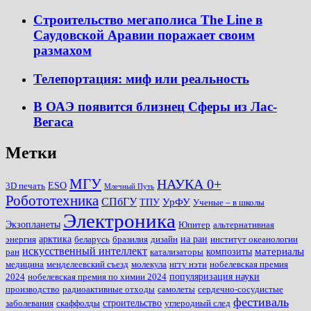
Строительство мегаполиса The Line в
Саудовской Аравии поражает своим
размахом
Телепортация: миф или реальность
В ОАЭ появится близнец Сферы из Лас-
Вегаса
Метки
МГУ
НАУКА 0+
ESO
3D печать
Млечный Путь
Робототехника
СПбГУ
УрФУ
ТПУ
Ученые – в школы
Электроника
Экзопланеты
Юпитер
альтернативная
арктика
иа ран
энергия
беларусь
бразилия
дизайн
институт океанологии
искусственный интеллект
материалы
композиты
ран
катализаторы
медицина
менделеевский съезд
молекула
нгту нэти
нобелевская премия
популяризация науки
2024
нобелевская премия по химии 2024
производство
радиоактивные отходы
самолеты
сердечно-сосудистые
фестиваль
строительство
заболевания
скаффолды
углеродный след