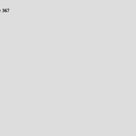
e
367