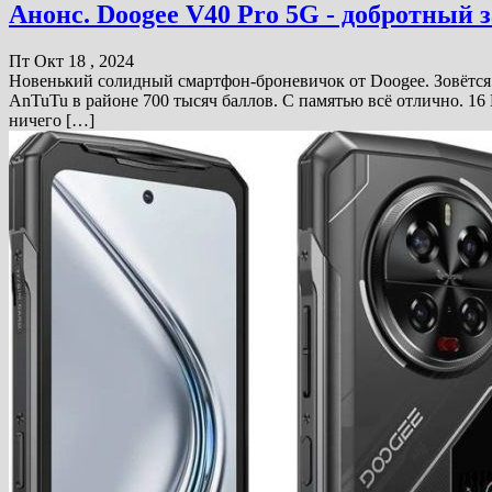
Анонс. Doogee V40 Pro 5G - добротны
Пт Окт 18 , 2024
Новенький солидный смартфон-броневичок от Doogee. Зовётся 
AnTuTu в районе 700 тысяч баллов. С памятью всё отлично. 1
ничего […]