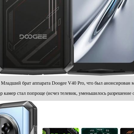
Младший брат аппарата Doogee V40 Pro, что был анонсирован м
 камер стал попроще (исчез телевик, уменьшилось разрешение ос