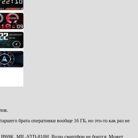
лов.
аршего брата оперативки вообще 16 ГБ, но это-то как раз не
8, IP69K, MIL-STD-810H. Воды смартфон не боится. Может