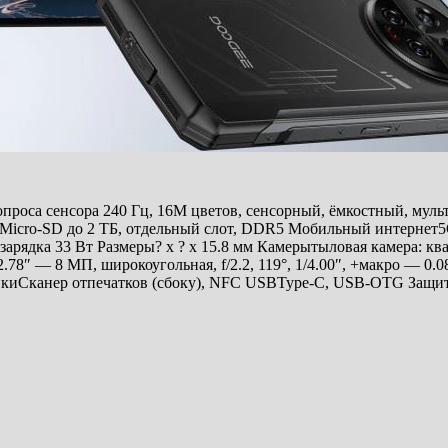
а опроса сенсора 240 Гц, 16M цветов, сенсорный, ёмкостный, муль
Б, Micro-SD до 2 ТБ, отдельный слот, DDR5 Мобильный инте
дка 33 Вт Размеры? x ? x 15.8 мм Камерытыловая камера: квадр
.78″ — 8 МП, широкоугольная, f/2.2, 119°, 1/4.00″, +макро — 0
чикиСканер отпечатков (сбоку), NFC USBType-C, USB-OTG Защ