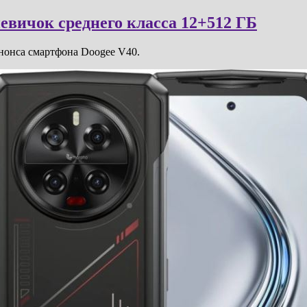
евичок среднего класса 12+512 ГБ
нонса смартфона Doogee V40.