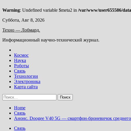
Warning
: Undefined variable $meta2 in
/var/www/user655586/data
Skip
Суббота, Авг 8, 2026
to
Техно — Лобмард.
content
Информационный научно-технический журнал.
Космос
Наука
Роботы
Связь
Технологии
Электроника
Карта сайта
Найти:
Home
Связь
Анонс. Doogee V40 5G — смартфон-броневичок среднего 
Связь