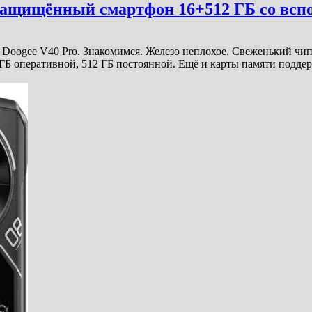
й защищённый смартфон 16+512 ГБ со вс
Doogee V40 Pro. Знакомимся. Железо неплохое. Свеженький чипс
6 ГБ оперативной, 512 ГБ постоянной. Ещё и карты памяти подд