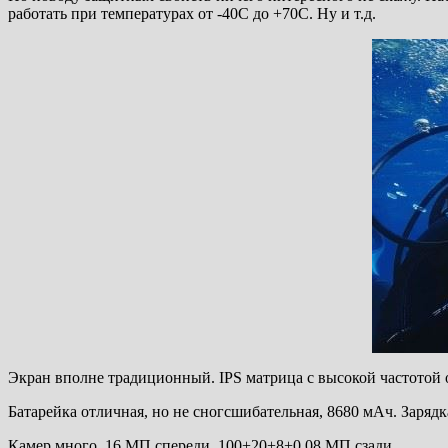
работать при температурах от -40С до +70С. Ну и т.д.
Экран вполне традиционный. IPS матрица с высокой частотой о
Батарейка отличная, но не сногсшибательная, 8680 мАч. Заряд
Камер много. 16 МП спереди, 100+20+8+0.08 МП сзади.