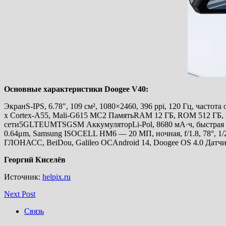
Основные характеристики Doogee V40:
ЭкранS-IPS, 6.78″, 109 см², 1080×2460, 396 ppi, 120 Гц, частот
x Cortex-A55, Mali-G615 MC2 ПамятьRAM 12 ГБ, ROM 512 Г
сети5GLTEUMTSGSM АккумуляторLi-Pol, 8680 мА·ч, быстрая заря
0.64μm, Samsung ISOCELL HM6 — 20 МП, ночная, f/1.8, 78°, 1/2
ГЛОНАСС, BeiDou, Galileo ОСAndroid 14, Doogee OS 4.0 Дат
Георгий Киселёв
Источник:
helpix.ru
Next Post
Связь