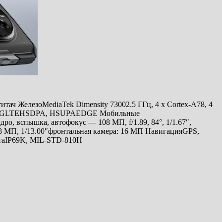
титач ЖелезоMediaTek Dimensity 73002.5 ГГц, 4 x Cortex-A78, 4
рнет5GLTEHSDPA, HSUPAEDGE Мобильные
о, вспышка, автофокус — 108 МП, f/1.89, 84°, 1/1.67″,
.08 МП, 1/13.00″фронтальная камера: 16 МП НавигацияGPS,
итаIP69K, MIL-STD-810H