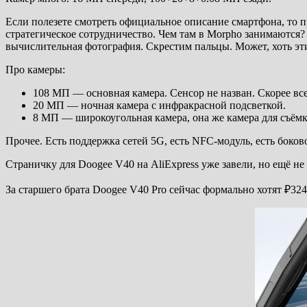
Если полезете смотреть официальное описание смартфона, то п
стратегическое сотрудничество. Чем там в Morpho занимаются?
вычислительная фотография. Скрестим пальцы. Может, хоть эти
Про камеры:
108 МП — основная камера. Сенсор не назван. Скорее вс
20 МП — ночная камера с инфракрасной подсветкой.
8 МП — широкоугольная камера, она же камера для съёмки
Прочее. Есть поддержка сетей 5G, есть NFC-модуль, есть боков
Страничку для Doogee V40 на AliExpress уже завели, но ещё не 
За старшего брата Doogee V40 Pro сейчас формально хотят ₽324