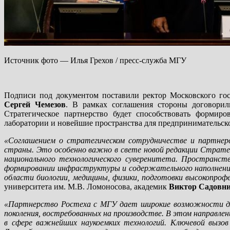
Источник фото — Илья Грехов / пресс-служба МГУ
Подписи под документом поставили ректор Московского го
Сергей Чемезов
. В рамках соглашения стороны договорил
Стратегическое партнерство будет способствовать формир
лаборатории и новейшие пространства для предпринимательско
«Соглашением о стратегическом сотрудничестве и партнер
страны. Это особенно важно в свете новой редакции Стратег
национального технологического суверенитета. Пространст
формировании инфраструктуры и содержательного наполнения
области биологии, медицины, физики, подготовки высокопроф
университета им. М.В. Ломоносова, академик
Виктор Садовн
«Партнерство Ростеха с МГУ дает широкие возможности для
поколения, востребованных на производстве. В этом направл
в сфере важнейших наукоемких технологий. Ключевой вызов