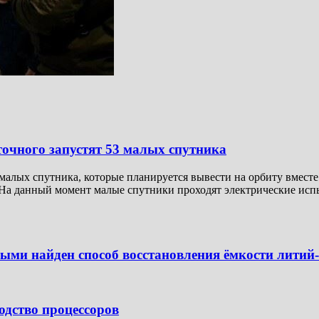
точного запустят 53 малых спутника
малых спутника, которые планируется вывести на орбиту вмест
На данный момент малые спутники проходят электрические испыт
ыми найден способ восстановления ёмкости лити
одство процессоров