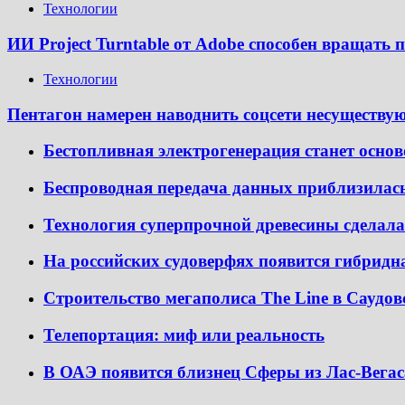
Технологии
ИИ Project Turntable от Adobe способен вращать
Технологии
Пентагон намерен наводнить соцсети несуществ
Бестопливная электрогенерация станет основ
Беспроводная передача данных приблизилась 
Технология суперпрочной древесины сделал
На российских судоверфях появится гибридн
Строительство мегаполиса The Line в Саудо
Телепортация: миф или реальность
В ОАЭ появится близнец Сферы из Лас-Вегас