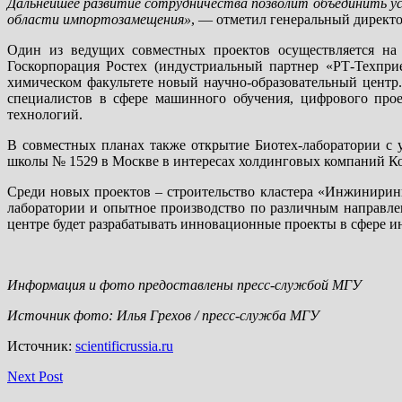
Дальнейшее развитие сотрудничества позволит объединить ус
области импортозамещения»
, — отметил генеральный директ
Один из ведущих совместных проектов осуществляется на
Госкорпорация Ростех (индустриальный партнер «РТ-Техп
химическом факультете новый научно-образовательный цент
специалистов в сфере машинного обучения, цифрового про
технологий.
В совместных планах также открытие Биотех-лаборатории с 
школы № 1529 в Москве в интересах холдинговых компаний К
Среди новых проектов – строительство кластера «Инжинирин
лаборатории и опытное производство по различным направлен
центре будет разрабатывать инновационные проекты в сфере 
Информация и фото предоставлены пресс-службой МГУ
Источник фото: Илья Грехов / пресс-служба МГУ
Источник:
scientificrussia.ru
Next Post