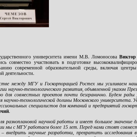
сударственного университета имени М.В. Ломоносова
Виктор
ись совместно участвовать в подготовке высококвалифициро
ованию современной образовательной среды, включая центры
й деятельности.
стве между МГУ и Госкорпорацией Ростех мы усиливаем наше
ии научно-технологического развития, объявленной указом Пре
во для совместных проектов почти безгранично. Будем рады
 научно-технологической долины Московского университета. Ув
ессиональных специалистов для компаний и предприятий госкор
ичий
.
 разноплановой научной работы и имеет большое значение дл
ении мы с МГУ работаем более 15 лет. Перед нами стоят совмес
 – внедрить научные разработки, превратить исследования в