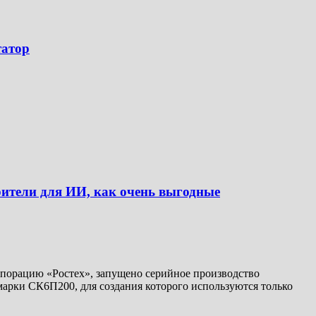
татор
орители для ИИ, как очень выгодные
рпорацию «Ростех», запущено серийное производство
марки СК6П200, для создания которого используются только