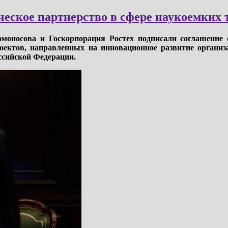
ческое партнерство в сфере наукоемких 
моносова и Госкорпорация Ростех подписали соглашение о
ектов, направленных на инновационное развитие организа
ссийской Федерации.