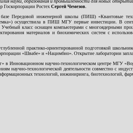
илия науки, образования и промышленности для новых открытий 
ор Госкорпорации Ростех
Сергей Чемезов
.
 базе Передовой инженерной школы (ПИШ) «Квантовые тех
риемка») осуществила в ПИШ МГУ первые инвестиции. В сен
р. Учебный класс оснащен компьютерами с многоядерными проц
ектирования материалов и биохимических систем с исполь
углубленной практико-ориентированной подготовкой школьников
орпорации «Швабе» и «Нацимбио». Открытие лаборатории запла
г» в Инновационном научно-технологическом центре МГУ «Вор
иям научно-технологической деятельности совместно с индуст
информационных технологий, инжиниринга, биотехнологий, фарм