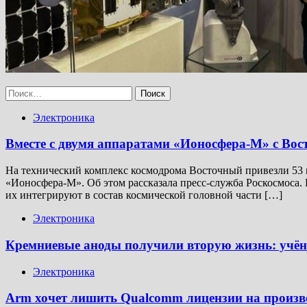
Найти:
Электроника
Вместе с двумя аппаратами «Ионосфера-М» с Вос
На технический комплекс космодрома Восточный привезли 53 
«Ионосфера-М». Об этом рассказала пресс-служба Роскосмоса. 
их интегрируют в состав космической головной части […]
Электроника
Кремниевые аноды получили вторую жизнь: учён
Электроника
Arm хочет лишить Qualcomm лицензии на произв