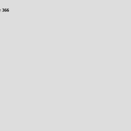
e
366