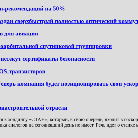
йн-рекомендаций на 50%
создан сверхбыстрый полностью оптический комму
в для авиации
коорбитальной спутниковой группировки
е истекут сертификаты безопасности
OS-транзисторов
a. Теперь компания будет позиционировать свои уск
виастроительной отрасли
 к холдингу «СТАН», который, в свою очередь, входит в госко
а аналогов на сегодняшний день не имеет. Речь идет о станке 