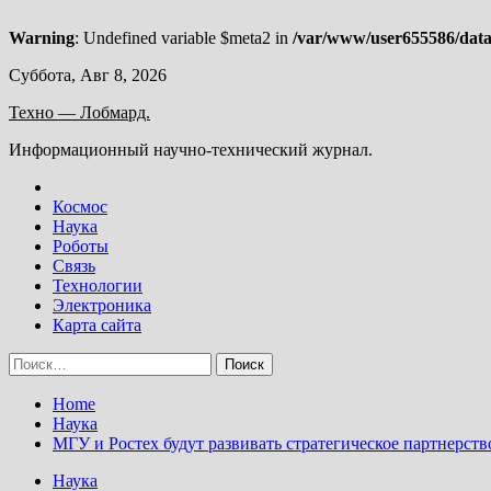
Warning
: Undefined variable $meta2 in
/var/www/user655586/data
Skip
Суббота, Авг 8, 2026
to
Техно — Лобмард.
content
Информационный научно-технический журнал.
Космос
Наука
Роботы
Связь
Технологии
Электроника
Карта сайта
Найти:
Home
Наука
МГУ и Ростех будут развивать стратегическое партнерств
Наука